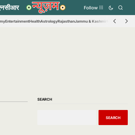
Follow
omy
Entertainment
Health
Astrology
Rajasthan
Jammu & Kashmir
Madhya Prades
SEARCH
SEARCH