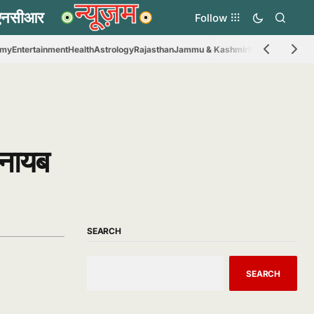
Follow
omy
Entertainment
Health
Astrology
Rajasthan
Jammu & Kashmir
Madhya Prades
 नायब
SEARCH
SEARCH