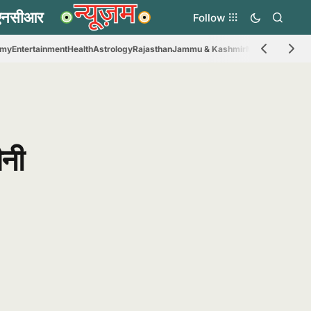
Follow
omy
Entertainment
Health
Astrology
Rajasthan
Jammu & Kashmir
Madhya Prades
ैनी