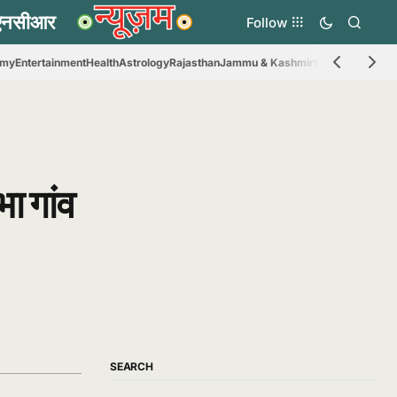
Follow
omy
Entertainment
Health
Astrology
Rajasthan
Jammu & Kashmir
Madhya Prades
ा गांव
SEARCH