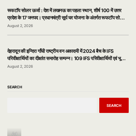
रूफटॉप सोलर ऊर्जा : देश में लखनऊ का पहला स्थान, शीर्ष 100 में उत्तर
प्रदेश के 17 जनपद। प्रधानमंत्री सूर्य घर योजना के अंतर्गत रूफटॉप सोलर
ऊर्जा को जन-जन तक पहुंचाने में योगी आदित्यनाथ सरकार ने हासिल की बड़ी
August 2, 2026
उपलब्धि। लखनऊ 1,24,167 रूफटॉप सोलर संयंत्रों के साथ लगातार देश
का नंबर-1 जनपद।
देहरादून की इन्दिरा गाँधी राष्ट्रीय वन अकादमी में 2024 बैच के IFS
परिवीक्षार्थियों का दीक्षांत समारोह सम्पन्न। 109 IFS परिवीक्षार्थियों एवं भूटान
के 2 अधिकारी प्रशिक्षुओं सहित कुल 111 अधिकारियों ने पूर्ण किया 20 माह
August 2, 2026
का प्रशिक्षण। केंद्रीय पर्यावरण एवं वन मंत्री भूपेंद्र यादव रहे मुख्य अतिथि।
बोले- पासआउट हुए युवा IFS अधिकारी 2047 में विकसित भारत का करेंगे
नेतृत्व। राजस्थान कैडर की प्रतीक्षा नानासाहेब काले रहीं बैच की टॉपर।
SEARCH
SEARCH
Ad