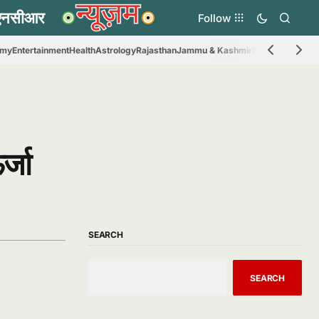
Follow
omy
Entertainment
Health
Astrology
Rajasthan
Jammu & Kashmir
Madhya Prades
्जा
SEARCH
SEARCH