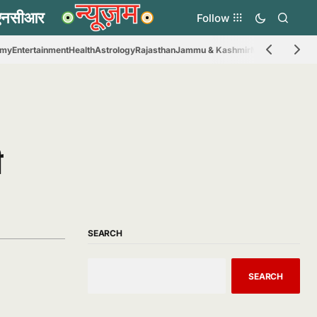
Follow
omy
Entertainment
Health
Astrology
Rajasthan
Jammu & Kashmir
Madhya Prades
ी
SEARCH
SEARCH