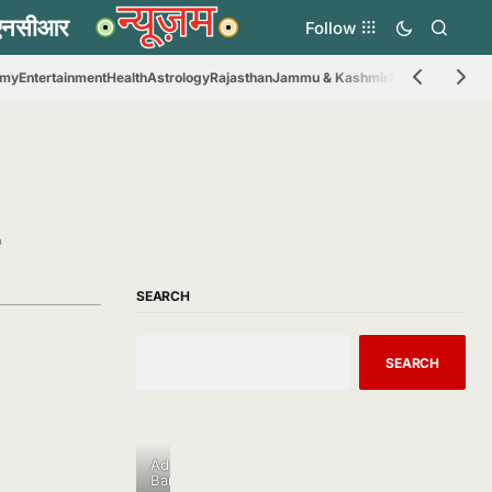
Follow
omy
Entertainment
Health
Astrology
Rajasthan
Jammu & Kashmir
Madhya Prades
SEARCH
SEARCH
Ad
Banner