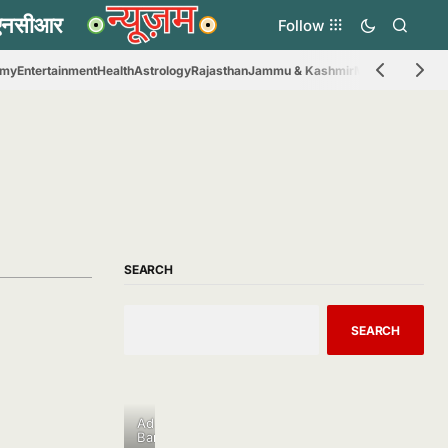
Follow
omy
Entertainment
Health
Astrology
Rajasthan
Jammu & Kashmir
Madhya Prades
SEARCH
SEARCH
Ad
Banner