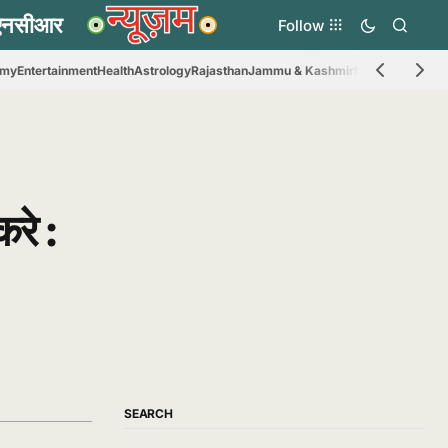
Follow
omy
Entertainment
Health
Astrology
Rajasthan
Jammu & Kashmir
Madhya Prades
रे :
SEARCH