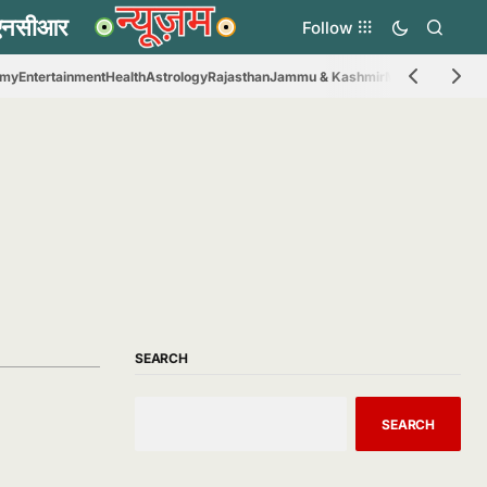
Follow
omy
Entertainment
Health
Astrology
Rajasthan
Jammu & Kashmir
Madhya Prades
SEARCH
SEARCH