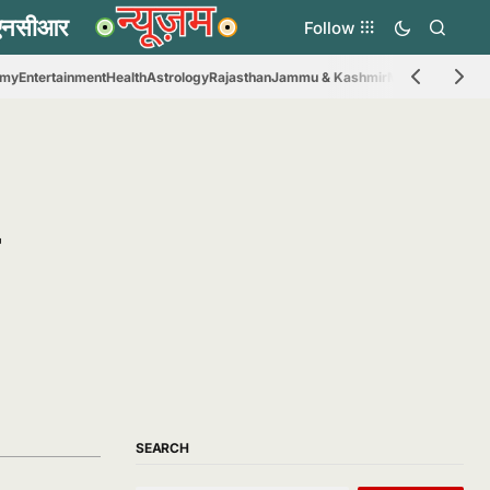
Follow
omy
Entertainment
Health
Astrology
Rajasthan
Jammu & Kashmir
Madhya Prades
SEARCH