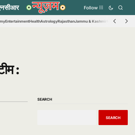
Follow
omy
Entertainment
Health
Astrology
Rajasthan
Jammu & Kashmir
Madhya Prades
टीम :
SEARCH
SEARCH