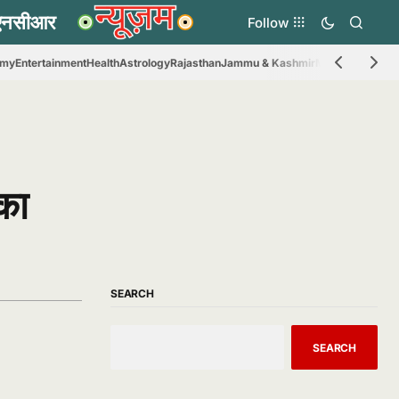
Follow
omy
Entertainment
Health
Astrology
Rajasthan
Jammu & Kashmir
Madhya Prades
 का
SEARCH
SEARCH