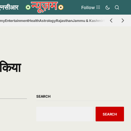
Follow
omy
Entertainment
Health
Astrology
Rajasthan
Jammu & Kashmir
Madhya Prades
 किया
SEARCH
SEARCH