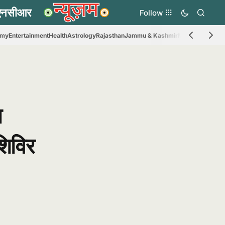
Follow
omy
Entertainment
Health
Astrology
Rajasthan
Jammu & Kashmir
Madhya Prades
ग
शिविर