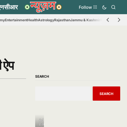
Follow
omy
Entertainment
Health
Astrology
Rajasthan
Jammu & Kashmir
Madhya Prades
ी ऐप
SEARCH
SEARCH
Ad
Banner