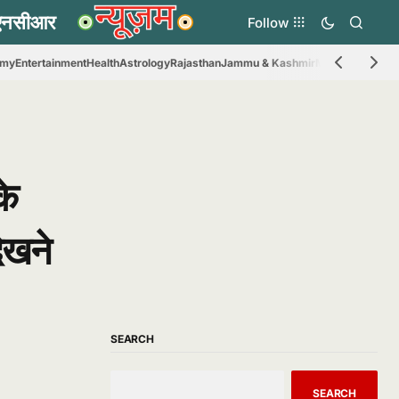
Follow
omy
Entertainment
Health
Astrology
Rajasthan
Jammu & Kashmir
Madhya Prades
के
ेखने
SEARCH
SEARCH