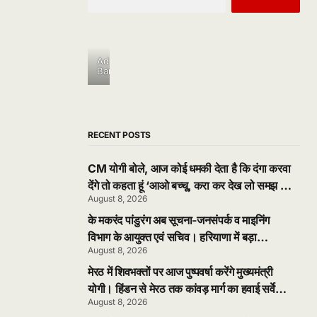
Ad
Banner
RECENT POSTS
CM योगी बोले, आज कोई धमकी देता है कि दंगा करवा
देंगे तो कहता हूं ‘आओ बच्चू, करा कर देख लो समझ मे
August 8, 2026
आ जायेगा। बोले, जिनसे स्वयं नहीं संभला जा रहा, वे
25 करोड़ जनता को क्या संभालते? इसीलिए दंगाइयों
के मकरंद पांडुरंग अब सूचना-जनसंपर्क व माइनिंग
के सामने समाजवादी घुटने टेकते थे
विभाग के आयुक्त एवं सचिव। हरियाणा में बड़ा
August 8, 2026
प्रशासनिक फेरबदल; 17 IAS और 8 HCS
अधिकारियों का तबादला। डॉ आदित्य दहिया DIPR
मेरठ में शिवभक्तों पर आज पुष्पवर्षा करेंगे मुख्यमंत्री
नियुक्त
योगी। हिंडन से मेरठ तक कांवड़ मार्ग का हवाई सर्वेक्षण
August 8, 2026
और मोदीपुरम में शिवभक्तों का अभिनंदन करेंगे CM