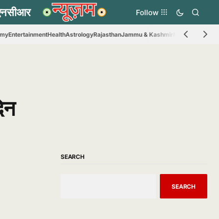
Follow
omy
Entertainment
Health
Astrology
Rajasthan
Jammu & Kashmir
Madhya Prades
िन
SEARCH
SEARCH