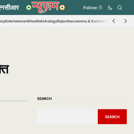
Follow
omy
Entertainment
Health
Astrology
Rajasthan
Jammu & Kashmir
Madhya Prades
ति
SEARCH
SEARCH